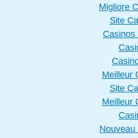
Migliore 
Site C
Casinos 
Casi
Casino
Meilleur
Site C
Meilleur
Casi
Nouveau 