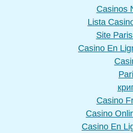
Casinos 
Lista Casi
Site Paris
Casino En Lig
Casi
Par
кри
Casino F
Casino Onli
Casino En Li