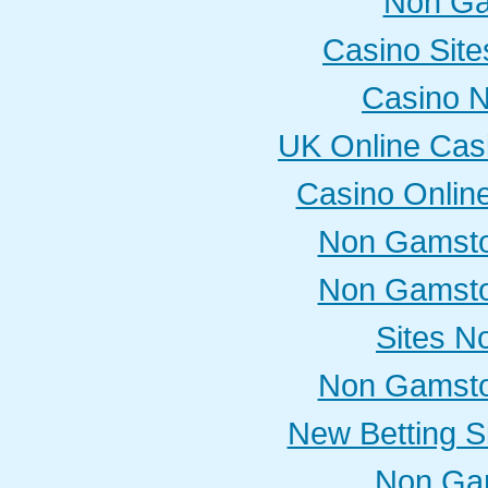
Non Ga
Casino Sit
Casino 
UK Online Cas
Casino Onlin
Non Gamsto
Non Gamsto
Sites N
Non Gamsto
New Betting S
Non Ga