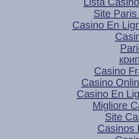
Lista Casin
Site Paris
Casino En Lig
Casi
Pari
кри
Casino Fr
Casino Onli
Casino En Lig
Migliore 
Site Ca
Casinos 