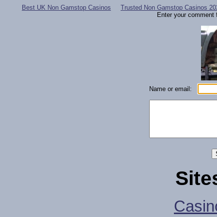
Best UK Non Gamstop Casinos
Trusted Non Gamstop Casinos 20
Enter your comment fo
Name or email:
Site
Casin