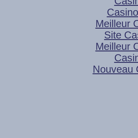
Casi
Casino
Meilleur 
Site Ca
Meilleur 
Casi
Nouveau 