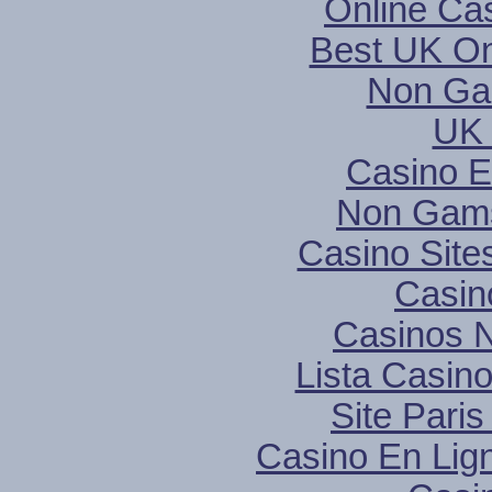
Online Cas
Best UK On
Non Ga
UK 
Casino E
Non Gams
Casino Sit
Casin
Casinos 
Lista Casin
Site Paris
Casino En Lig