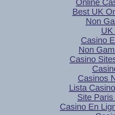
Online Cas
Best UK On
Non Ga
UK 
Casino E
Non Gams
Casino Sit
Casin
Casinos 
Lista Casin
Site Paris
Casino En Lig