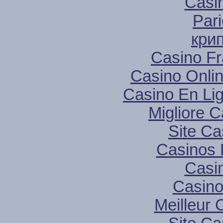
Casi
Pari
кри
Casino Fr
Casino Onli
Casino En Lig
Migliore 
Site Ca
Casinos 
Casi
Casino
Meilleur 