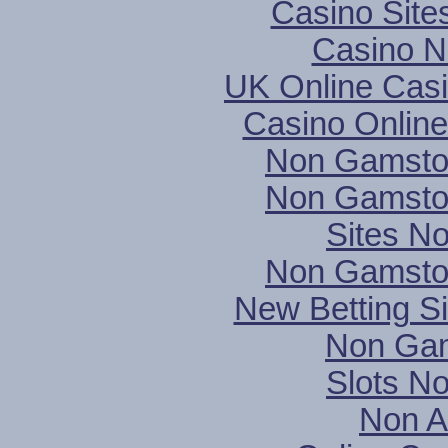
Casino Sit
Casino N
UK Online Cas
Casino Online
Non Gamsto
Non Gamsto
Sites N
Non Gamsto
New Betting S
Non Gam
Slots N
Non A